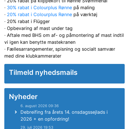
· 20% rabat på klippekort til Rønne Svømmehal
·
30% rabat i Colourplus Rønne
på maling
·
20% rabat i Colourplus Rønne
på værktøj
· 20% rabat i Flügger
· Opbevaring af mast under tag
· Aftale med BHS om af- og påmontering af mast indtil
vi igen kan benytte mastekranen
· Fællesarrangementer, spisning og socialt samvær
med dine klubkammerater
Tilmeld nyhedsmails
Nyheder
6. august 2026 09:36
Debreifing fra årets 14. onsdagssejlads i
2026 + en opfordring!
29. juli 2026 19:53