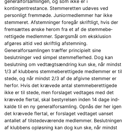
generalforsamlingen, og som ikke er i
kontingentrestance. Stemmeretten udøves ved
personligt fremmøde. Juniormedlemmer har ikke
stemmeret. Afstem­ninger foregår skriftligt, hvis der
fremsættes ønske herom fra et af de stemmebe­
rettigede medlemmer. Spørgsmål om eksklusion
afgøres altid ved skriftlig af­stemning.
Generalforsamlingen træffer principielt sine
beslutninger ved simpel stemme­flerhed. Dog kan
beslutning om vedtægtsændring kun ske, når mindst
1/3 af klubbens stemmeberettigede medlemmer er til
stede, og når mindst 2/3 af de afgivne stem­mer er
herfor. Hvis det krævede antal stemmeberettigede
ikke er til stede, men forslaget vedtages med det
krævede flertal, skal bestyrelsen inden 14 dage ind­
kalde til en ny generalforsamling. Opnås der her igen
det krævede flertal, er for­slaget vedtaget uanset
antallet af tilstedeværende medlemmer. Beslutningen
af klubbens opløsning kan dog kun ske, når mindst